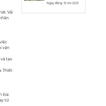
Ngày đăng: 15-04-2021
át. Vải
 nhân
việc
i vận
 và tạo
. Thiết
n bia
ay từ