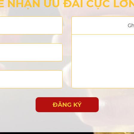
Ể NHẬN ƯU ĐÃI CỰC LỚN!
Gh
ĐĂNG KÝ