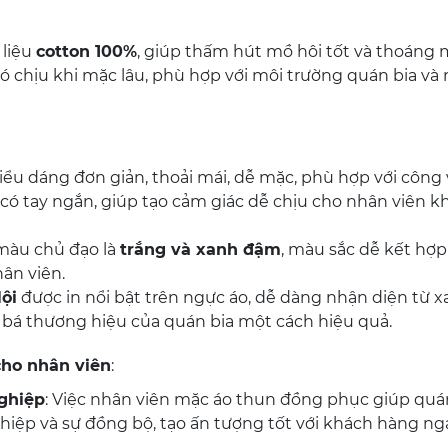
 liệu
cotton 100%
, giúp thấm hút mồ hôi tốt và thoáng m
chịu khi mặc lâu, phù hợp với môi trường quán bia và
kiểu dáng đơn giản, thoải mái, dễ mặc, phù hợp với công 
 có tay ngắn, giúp tạo cảm giác dễ chịu cho nhân viên kh
 màu chủ đạo là
trắng và xanh đậm
, màu sắc dễ kết hợp
hân viên.
ội
được in nổi bật trên ngực áo, dễ dàng nhận diện từ xa
 bá thương hiệu của quán bia một cách hiệu quả.
cho nhân viên
:
ghiệp
: Việc nhân viên mặc áo thun đồng phục giúp quá
hiệp và sự đồng bộ, tạo ấn tượng tốt với khách hàng ng