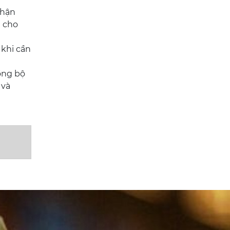
nhận
g cho
 khi cần
ồng bộ
 và