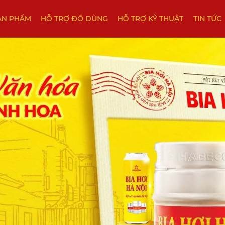
ẢN PHẨM
HỖ TRỢ ĐỒ DÙNG
HỖ TRỢ KỸ THUẬT
TIN TỨC