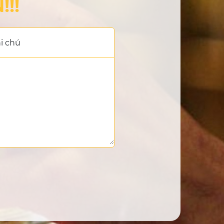
!!
i chú