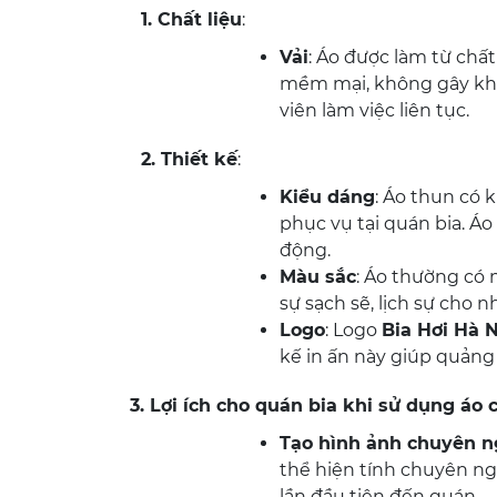
1. Chất liệu
:
Vải
: Áo được làm từ chất
mềm mại, không gây khó 
viên làm việc liên tục.
2. Thiết kế
:
Kiểu dáng
: Áo thun có 
phục vụ tại quán bia. Áo
động.
Màu sắc
: Áo thường có
sự sạch sẽ, lịch sự cho n
Logo
: Logo
Bia Hơi Hà N
kế in ấn này giúp quảng
3. Lợi ích cho quán bia khi sử dụng áo 
Tạo hình ảnh chuyên n
thể hiện tính chuyên ng
lần đầu tiên đến quán.