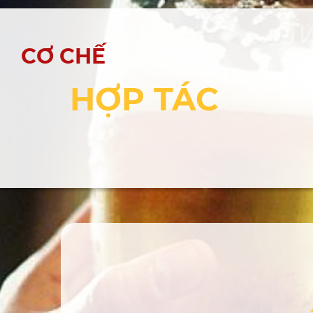
CƠ CHẾ
HỢP TÁC